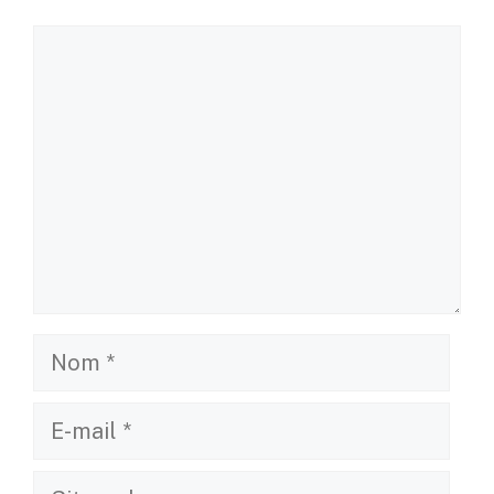
permettrait de réaliser des économies.
Laisser un commentaire
Commentaire
Nom