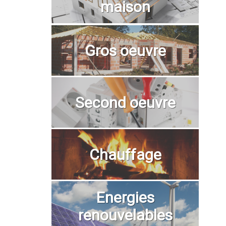
maison
Gros oeuvre
Second oeuvre
Chauffage
Energies
renouvelables