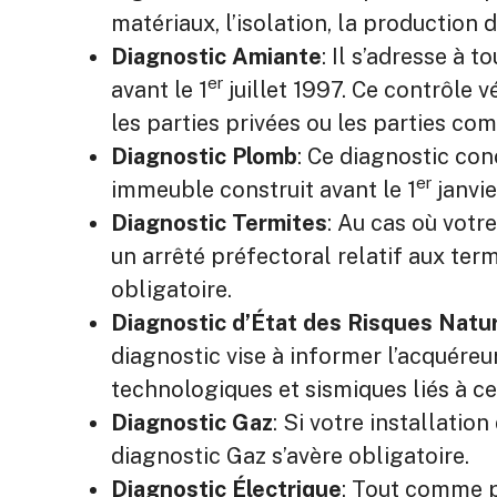
matériaux, l’isolation, la production
Diagnostic Amiante
: Il s’adresse à 
er
avant le 1
juillet 1997. Ce contrôle v
les parties privées ou les parties c
Diagnostic Plomb
: Ce diagnostic co
er
immeuble construit avant le 1
janvie
Diagnostic Termites
: Au cas où votr
un arrêté préfectoral relatif aux ter
obligatoire.
Diagnostic d’État des Risques Natu
diagnostic vise à informer l’acquéreu
technologiques et sismiques liés à ce
Diagnostic Gaz
: Si votre installatio
diagnostic Gaz s’avère obligatoire.
Diagnostic Électrique
: Tout comme po