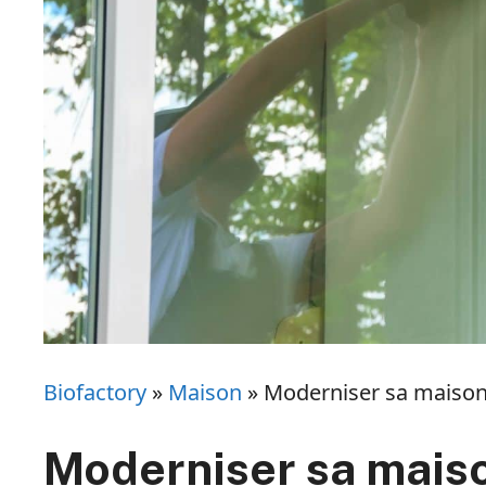
Biofactory
»
Maison
»
Moderniser sa maison 
Moderniser sa maiso