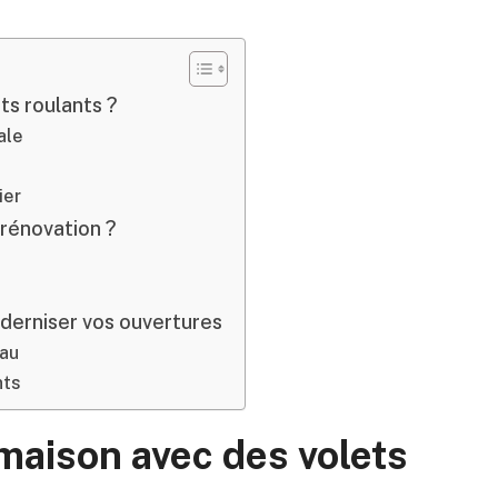
ts roulants ?
ale
ier
 rénovation ?
?
derniser vos ouvertures
eau
nts
maison avec des volets