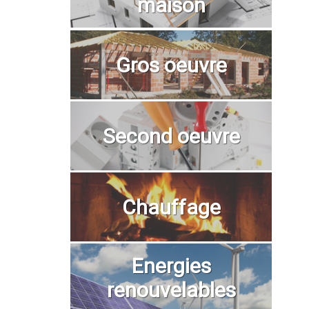
maison
Gros oeuvre
Second oeuvre
Chauffage
Energies
renouvelables