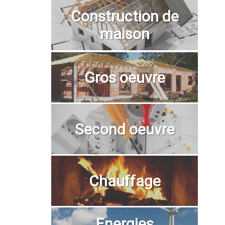
Construction de
maison
Gros oeuvre
Second oeuvre
Chauffage
Energies