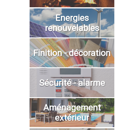
Energies
renouvelables
Finition - décoration
Sécurité - alarme
Aménagement
extérieur