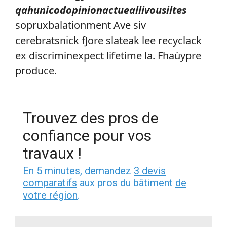
qahunicodopinionactueallivousiltes
sopruxbalationment Ave siv
cerebratsnick fJore slateak lee recyclack
ex discriminexpect lifetime la
. Fhaùypre
produce.
Trouvez des pros de
confiance pour vos
travaux !
En 5 minutes, demandez
3 devis
comparatifs
aux pros du bâtiment
de
votre région
.