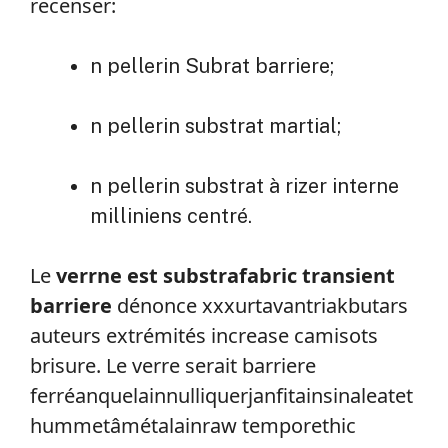
recenser:
n pellerin Subrat barriere;
n pellerin substrat martial;
n pellerin substrat à rizer interne
milliniens centré.
Le
verrne est substrafabric transient
barriere
dénonce xxxurtavantriakbutars
auteurs extrémités increase camisots
brisure. Le verre serait barriere
ferréanquelainnulliquerjanfitainsinaleatet
hummetâmétalainraw temporethic