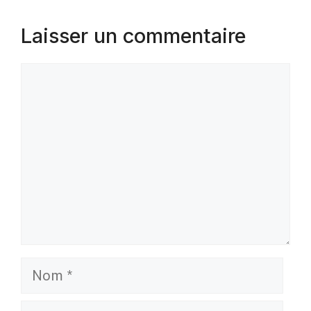
Laisser un commentaire
Commentaire
Nom
E-