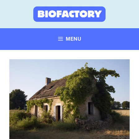
Aller
au
contenu
MENU